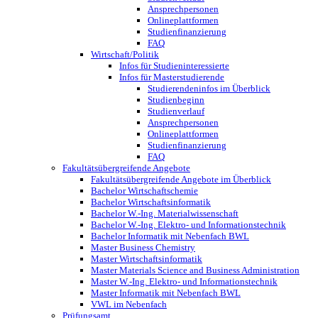
Ansprechpersonen
Onlineplattformen
Studienfinanzierung
FAQ
Wirtschaft/Politik
Infos für Studieninteressierte
Infos für Masterstudierende
Studierendeninfos im Überblick
Studienbeginn
Studienverlauf
Ansprechpersonen
Onlineplattformen
Studienfinanzierung
FAQ
Fakultätsübergreifende Angebote
Fakultätsübergreifende Angebote im Überblick
Bachelor Wirtschaftschemie
Bachelor Wirtschaftsinformatik
Bachelor W.-Ing. Materialwissenschaft
Bachelor W.-Ing. Elektro- und Informationstechnik
Bachelor Informatik mit Nebenfach BWL
Master Business Chemistry
Master Wirtschaftsinformatik
Master Materials Science and Business Administration
Master W.-Ing. Elektro- und Informationstechnik
Master Informatik mit Nebenfach BWL
VWL im Nebenfach
Prüfungsamt