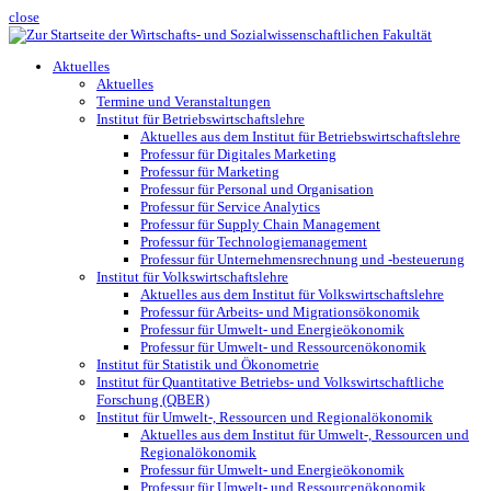
close
Aktuelles
Aktuelles
Termine und Veranstaltungen
Institut für Betriebswirtschaftslehre
Aktuelles aus dem Institut für Betriebswirtschaftslehre
Professur für Digitales Marketing
Professur für Marketing
Professur für Personal und Organisation
Professur für Service Analytics
Professur für Supply Chain Management
Professur für Technologiemanagement
Professur für Unternehmensrechnung und -besteuerung
Institut für Volkswirtschaftslehre
Aktuelles aus dem Institut für Volkswirtschaftslehre
Professur für Arbeits- und Migrationsökonomik
Professur für Umwelt- und Energieökonomik
Professur für Umwelt- und Ressourcenökonomik
Institut für Statistik und Ökonometrie
Institut für Quantitative Betriebs- und Volkswirtschaftliche
Forschung (QBER)
Institut für Umwelt-, Ressourcen und Regionalökonomik
Aktuelles aus dem Institut für Umwelt-, Ressourcen und
Regionalökonomik
Professur für Umwelt- und Energieökonomik
Professur für Umwelt- und Ressourcenökonomik