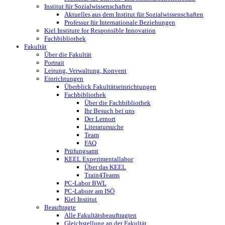
Institut für Sozialwissenschaften
Aktuelles aus dem Institut für Sozialwissenschaften
Professur für Internationale ­Beziehungen
Kiel Institute for Responsible Innovation
Fachbibliothek
Fakultät
Über die Fakultät
Portrait
Leitung, Verwaltung, Konvent
Einrichtungen
Überblick Fakultätseinrichtungen
Fachbibliothek
Über die Fachbibliothek
Ihr Besuch bei uns
Der Lernort
Literatursuche
Team
FAQ
Prüfungsamt
KEEL Experimentallabor
Über das KEEL
Train4Teams
PC-Labor BWL
PC-Labore am ISÖ
Kiel Institut
Beauftragte
Alle Fakultätsbeauftragten
Gleichstellung an der Fakultät