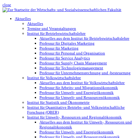
close
Aktuelles
Aktuelles
Termine und Veranstaltungen
Institut für Betriebswirtschaftslehre
Aktuelles aus dem Institut für Betriebswirtschaftslehre
Professur für Digitales Marketing
Professur für Marketing
Professur für Personal und Organisation
Professur für Service Analytics
Professur für Supply Chain Management
Professur für Technologiemanagement
Professur für Unternehmensrechnung und -besteuerung
Institut für Volkswirtschaftslehre
Aktuelles aus dem Institut für Volkswirtschaftslehre
Professur für Arbeits- und Migrationsökonomik
Professur für Umwelt- und Energieökonomik
Professur für Umwelt- und Ressourcenökonomik
Institut für Statistik und Ökonometrie
Institut für Quantitative Betriebs- und Volkswirtschaftliche
Forschung (QBER)
Institut für Umwelt-, Ressourcen und Regionalökonomik
Aktuelles aus dem Institut für Umwelt-, Ressourcen und
Regionalökonomik
Professur für Umwelt- und Energieökonomik
Professur für Umwelt- und Ressourcenökonomik