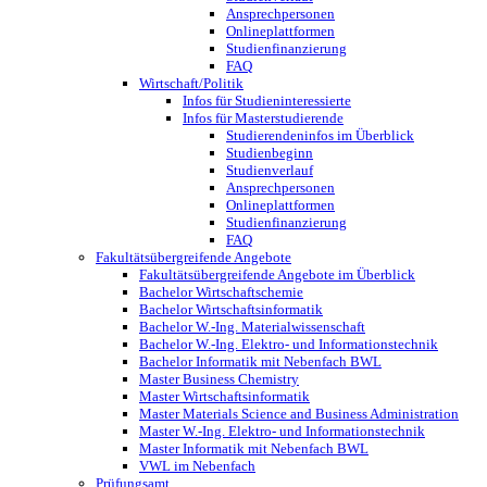
Ansprechpersonen
Onlineplattformen
Studienfinanzierung
FAQ
Wirtschaft/Politik
Infos für Studieninteressierte
Infos für Masterstudierende
Studierendeninfos im Überblick
Studienbeginn
Studienverlauf
Ansprechpersonen
Onlineplattformen
Studienfinanzierung
FAQ
Fakultätsübergreifende Angebote
Fakultätsübergreifende Angebote im Überblick
Bachelor Wirtschaftschemie
Bachelor Wirtschaftsinformatik
Bachelor W.-Ing. Materialwissenschaft
Bachelor W.-Ing. Elektro- und Informationstechnik
Bachelor Informatik mit Nebenfach BWL
Master Business Chemistry
Master Wirtschaftsinformatik
Master Materials Science and Business Administration
Master W.-Ing. Elektro- und Informationstechnik
Master Informatik mit Nebenfach BWL
VWL im Nebenfach
Prüfungsamt