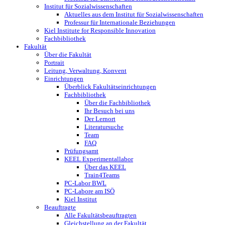
Institut für Sozialwissenschaften
Aktuelles aus dem Institut für Sozialwissenschaften
Professur für Internationale ­Beziehungen
Kiel Institute for Responsible Innovation
Fachbibliothek
Fakultät
Über die Fakultät
Portrait
Leitung, Verwaltung, Konvent
Einrichtungen
Überblick Fakultätseinrichtungen
Fachbibliothek
Über die Fachbibliothek
Ihr Besuch bei uns
Der Lernort
Literatursuche
Team
FAQ
Prüfungsamt
KEEL Experimentallabor
Über das KEEL
Train4Teams
PC-Labor BWL
PC-Labore am ISÖ
Kiel Institut
Beauftragte
Alle Fakultätsbeauftragten
Gleichstellung an der Fakultät