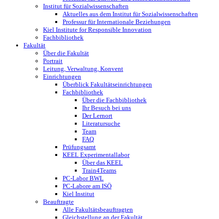
Institut für Sozialwissenschaften
Aktuelles aus dem Institut für Sozialwissenschaften
Professur für Internationale ­Beziehungen
Kiel Institute for Responsible Innovation
Fachbibliothek
Fakultät
Über die Fakultät
Portrait
Leitung, Verwaltung, Konvent
Einrichtungen
Überblick Fakultätseinrichtungen
Fachbibliothek
Über die Fachbibliothek
Ihr Besuch bei uns
Der Lernort
Literatursuche
Team
FAQ
Prüfungsamt
KEEL Experimentallabor
Über das KEEL
Train4Teams
PC-Labor BWL
PC-Labore am ISÖ
Kiel Institut
Beauftragte
Alle Fakultätsbeauftragten
Gleichstellung an der Fakultät