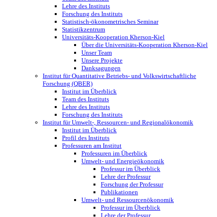
Lehre des Instituts
Forschung des Instituts
Statistisch-ökonometrisches Seminar
Statistikzentrum
Universitäts-Kooperation Kherson-Kiel
Über die Universitäts-Kooperation Kherson-Kiel
Unser Team
Unsere Projekte
Danksagungen
Institut für Quantitative Betriebs- und Volkswirtschaftliche
Forschung (QBER)
Institut im Überblick
Team des Instituts
Lehre des Instituts
Forschung des Instituts
Institut für Umwelt-, Ressourcen- und Regionalökonomik
Institut im Überblick
Profil des Instituts
Professuren am Institut
Professuren im Überblick
Umwelt- und Energieökonomik
Professur im Überblick
Lehre der Professur
Forschung der Professur
Publikationen
Umwelt- und Ressourcenökonomik
Professur im Überblick
Lehre der Professur