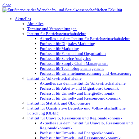
close
Aktuelles
Aktuelles
Termine und Veranstaltungen
Institut für Betriebswirtschaftslehre
Aktuelles aus dem Institut für Betriebswirtschaftslehre
Professur für Digitales Marketing
Professur für Marketing
Professur für Personal und Organisation
Professur für Service Analytics
Professur für Supply Chain Management
Professur für Technologiemanagement
Professur für Unternehmensrechnung und -besteuerung
Institut für Volkswirtschaftslehre
Aktuelles aus dem Institut für Volkswirtschaftslehre
Professur für Arbeits- und Migrationsökonomik
Professur für Umwelt- und Energieökonomik
Professur für Umwelt- und Ressourcenökonomik
Institut für Statistik und Ökonometrie
Institut für Quantitative Betriebs- und Volkswirtschaftliche
Forschung (QBER)
Institut für Umwelt-, Ressourcen und Regionalökonomik
Aktuelles aus dem Institut für Umwelt-, Ressourcen und
Regionalökonomik
Professur für Umwelt- und Energieökonomik
Professur für Umwelt- und Ressourcenökonomik