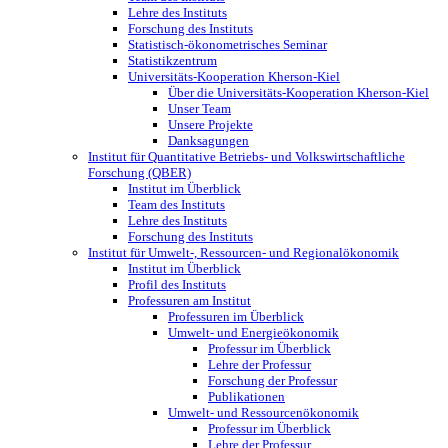
Lehre des Instituts
Forschung des Instituts
Statistisch-ökonometrisches Seminar
Statistikzentrum
Universitäts-Kooperation Kherson-Kiel
Über die Universitäts-Kooperation Kherson-Kiel
Unser Team
Unsere Projekte
Danksagungen
Institut für Quantitative Betriebs- und Volkswirtschaftliche
Forschung (QBER)
Institut im Überblick
Team des Instituts
Lehre des Instituts
Forschung des Instituts
Institut für Umwelt-, Ressourcen- und Regionalökonomik
Institut im Überblick
Profil des Instituts
Professuren am Institut
Professuren im Überblick
Umwelt- und Energieökonomik
Professur im Überblick
Lehre der Professur
Forschung der Professur
Publikationen
Umwelt- und Ressourcenökonomik
Professur im Überblick
Lehre der Professur