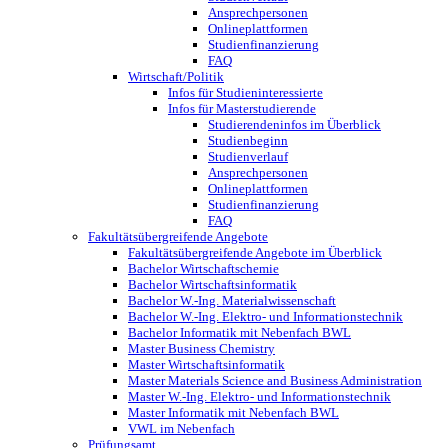
Ansprechpersonen
Onlineplattformen
Studienfinanzierung
FAQ
Wirtschaft/Politik
Infos für Studieninteressierte
Infos für Masterstudierende
Studierendeninfos im Überblick
Studienbeginn
Studienverlauf
Ansprechpersonen
Onlineplattformen
Studienfinanzierung
FAQ
Fakultätsübergreifende Angebote
Fakultätsübergreifende Angebote im Überblick
Bachelor Wirtschaftschemie
Bachelor Wirtschaftsinformatik
Bachelor W.-Ing. Materialwissenschaft
Bachelor W.-Ing. Elektro- und Informationstechnik
Bachelor Informatik mit Nebenfach BWL
Master Business Chemistry
Master Wirtschaftsinformatik
Master Materials Science and Business Administration
Master W.-Ing. Elektro- und Informationstechnik
Master Informatik mit Nebenfach BWL
VWL im Nebenfach
Prüfungsamt