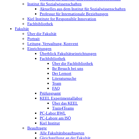
Institut für Sozialwissenschaften
Aktuelles aus dem Institut für Sozialwissenschaften
Professur für Internationale ­Beziehungen
Kiel Institute for Responsible Innovation
Fachbibliothek
Fakultät
Über die Fakultät
Portrait
Leitung, Verwaltung, Konvent
Einrichtungen
Überblick Fakultätseinrichtungen
Fachbibliothek
Über die Fachbibliothek
Ihr Besuch bei uns
Der Lernort
Literatursuche
Team
FAQ
Prüfungsamt
KEEL Experimentallabor
Über das KEEL
Train4Teams
PC-Labor BWL
PC-Labore am ISÖ
Kiel Institut
Beauftragte
Alle Fakultätsbeauftragten
Gleichstellung an der Fakultät