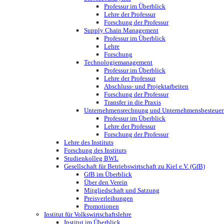
Professur im Überblick
Lehre der Professur
Forschung der Professur
Supply Chain Management
Professur im Überblick
Lehre
Forschung
Technologiemanagement
Professur im Überblick
Lehre der Professur
Abschluss- und Projektarbeiten
Forschung der Professur
Transfer in die Praxis
Unternehmensrechnung und Unternehmensbesteue
Professur im Überblick
Lehre der Professur
Forschung der Professur
Lehre des Instituts
Forschung des Instituts
Studienkolleg BWL
Gesellschaft für Betriebswirtschaft zu Kiel e.V. (GfB)
GfB im Überblick
Über den Verein
Mitgliedschaft und Satzung
Preisverleihungen
Promotionen
Institut für Volkswirtschaftslehre
Institut im Überblick