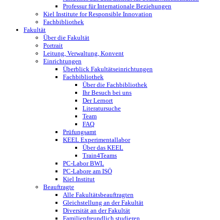
Professur für Internationale ­Beziehungen
Kiel Institute for Responsible Innovation
Fachbibliothek
Fakultät
Über die Fakultät
Portrait
Leitung, Verwaltung, Konvent
Einrichtungen
Überblick Fakultätseinrichtungen
Fachbibliothek
Über die Fachbibliothek
Ihr Besuch bei uns
Der Lernort
Literatursuche
Team
FAQ
Prüfungsamt
KEEL Experimentallabor
Über das KEEL
Train4Teams
PC-Labor BWL
PC-Labore am ISÖ
Kiel Institut
Beauftragte
Alle Fakultätsbeauftragten
Gleichstellung an der Fakultät
Diversität an der Fakultät
Familienfreundlich studieren