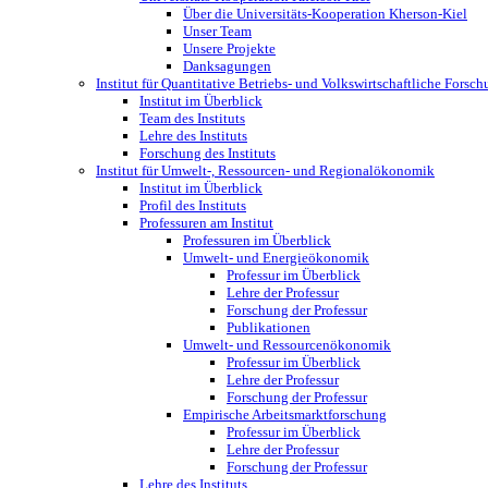
Über die Universitäts-Kooperation Kherson-Kiel
Unser Team
Unsere Projekte
Danksagungen
Institut für Quantitative Betriebs- und Volkswirtschaftliche Fors
Institut im Überblick
Team des Instituts
Lehre des Instituts
Forschung des Instituts
Institut für Umwelt-, Ressourcen- und Regionalökonomik
Institut im Überblick
Profil des Instituts
Professuren am Institut
Professuren im Überblick
Umwelt- und Energieökonomik
Professur im Überblick
Lehre der Professur
Forschung der Professur
Publikationen
Umwelt- und Ressourcenökonomik
Professur im Überblick
Lehre der Professur
Forschung der Professur
Empirische Arbeitsmarktforschung
Professur im Überblick
Lehre der Professur
Forschung der Professur
Lehre des Instituts