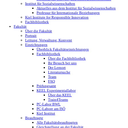
Institut für Sozialwissenschaften
Aktuelles aus dem Institut für Sozialwissenschaften
Professur für Internationale ­Beziehungen
Kiel Institute for Responsible Innovation
Fachbibliothek
Fakultät
Über die Fakultät
Portrait
Leitung, Verwaltung, Konvent
Einrichtungen
Überblick Fakultätseinrichtungen
Fachbibliothek
Über die Fachbibliothek
Ihr Besuch bei uns
Der Lernort
Literatursuche
Team
FAQ
Prüfungsamt
KEEL Experimentallabor
Über das KEEL
Train4Teams
PC-Labor BWL
PC-Labore am ISÖ
Kiel Institut
Beauftragte
Alle Fakultätsbeauftragten
Gleichstellung an der Fakultät