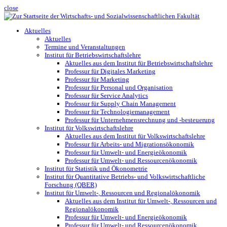
close
Aktuelles
Aktuelles
Termine und Veranstaltungen
Institut für Betriebswirtschaftslehre
Aktuelles aus dem Institut für Betriebswirtschaftslehre
Professur für Digitales Marketing
Professur für Marketing
Professur für Personal und Organisation
Professur für Service Analytics
Professur für Supply Chain Management
Professur für Technologiemanagement
Professur für Unternehmensrechnung und -besteuerung
Institut für Volkswirtschaftslehre
Aktuelles aus dem Institut für Volkswirtschaftslehre
Professur für Arbeits- und Migrationsökonomik
Professur für Umwelt- und Energieökonomik
Professur für Umwelt- und Ressourcenökonomik
Institut für Statistik und Ökonometrie
Institut für Quantitative Betriebs- und Volkswirtschaftliche
Forschung (QBER)
Institut für Umwelt-, Ressourcen und Regionalökonomik
Aktuelles aus dem Institut für Umwelt-, Ressourcen und
Regionalökonomik
Professur für Umwelt- und Energieökonomik
Professur für Umwelt- und Ressourcenökonomik