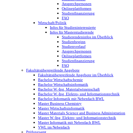
Ansprechpersonen
Onlineplattformen
Studienfinanzierung
FAQ
Wirtschaft/Politik
Infos für Studieninteressierte
Infos für Masterstudierende
Studierendeninfos im Überblick
Studienbeginn
Studienverlauf
Ansprechpersonen
Onlineplattformen
Studienfinanzierung
FAQ
Fakultätsübergreifende Angebote
Fakultätsübergreifende Angebote im Überblick
Bachelor Wirtschaftschemie
Bachelor Wirtschaftsinformatik
Bachelor W.-Ing. Materialwissenschaft
Bachelor W.-Ing. Elektro- und Informationstechnik
Bachelor Informatik mit Nebenfach BWL
Master Business Chemistry
Master Wirtschaftsinformatik
Master Materials Science and Business Administration
Master W.-Ing. Elektro- und Informationstechnik
Master Informatik mit Nebenfach BWL
VWL im Nebenfach
Prüfungsamt