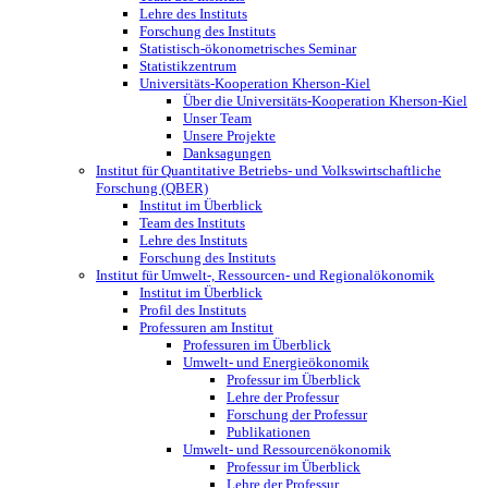
Lehre des Instituts
Forschung des Instituts
Statistisch-ökonometrisches Seminar
Statistikzentrum
Universitäts-Kooperation Kherson-Kiel
Über die Universitäts-Kooperation Kherson-Kiel
Unser Team
Unsere Projekte
Danksagungen
Institut für Quantitative Betriebs- und Volkswirtschaftliche
Forschung (QBER)
Institut im Überblick
Team des Instituts
Lehre des Instituts
Forschung des Instituts
Institut für Umwelt-, Ressourcen- und Regionalökonomik
Institut im Überblick
Profil des Instituts
Professuren am Institut
Professuren im Überblick
Umwelt- und Energieökonomik
Professur im Überblick
Lehre der Professur
Forschung der Professur
Publikationen
Umwelt- und Ressourcenökonomik
Professur im Überblick
Lehre der Professur